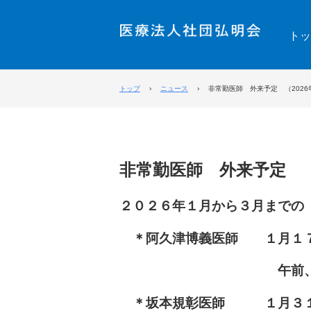
トッ
トップ
›
ニュース
›
非常勤医師 外来予定 （2026
非常勤医師 外来予定 （2
２０２６年１
月から３月までの
＊阿久津博義医師
１
月１
午前
＊
坂本規彰医師 １月３１